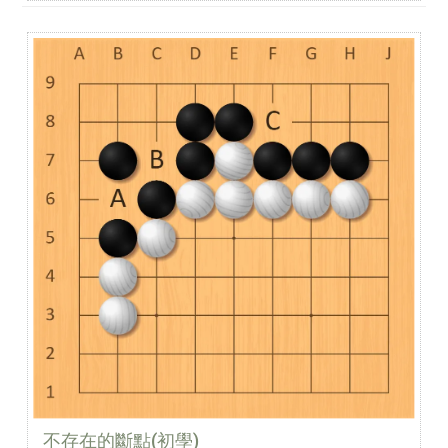
白子斷進來後，容易被黑子包圍。
B 點 ❌
這裡其實是虎口，
不存在的斷點(初學)