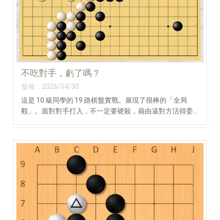
感謝洪門棋院用心推廣，以及中達福均宮提供優質場地，
讓學員們能有這麼棒的切磋平台。
沒得獎的同學也同樣收穫滿滿。雖然我們是迷你棋院，平
日練習對象較為熟悉，但也正因如此，我們更堅持讓學員
使用專屬 App，隨時與世界各地的棋手交流。唯有走出舒
適圈挑戰不同棋路，視野才會真正開闊。
不吃對手，虧了嗎？
發佈：2026/04/30
這是 10 級同學的 19 路棋盤實戰。展現了很棒的「全局
觀」。面對對手打入，不一定要硬殺，藉由逼對方活得委
屈，鞏固自己外圍勢力。在 10 級這個階段，能有「捨小取
大」的全局觀，讓整盤棋的構圖變得非常開闊！