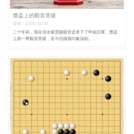
獎盃上的觀音菩薩
發佈：2026/05/30
二十年前，我在清水紫雲巖觀音盃拿下了甲組亞軍。獎盃
上那一尊觀音菩薩，至今仍讓我印象深刻。
最近因搬家一時找不著獎盃，這張圖是憑記憶請 AI 幫忙還
原的。不知現在的觀音盃是否還維持這個傳統？
除了回憶，也要恭喜以下學員在 2026 #北區主委盃 表現優
異：
戊組
陳品霏同學 冠軍
黃敬浩先生 季軍
己組
陳亦慈小姐 殿軍
辛組
王駿宥同學 季軍
入門低年級
陳宣宇同學 亞軍
江哲愷同學 亞軍