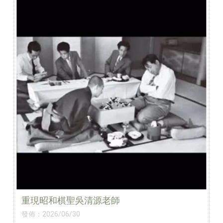
跳脫框架，在輸贏之間學會思考，也學會面對挫折。
———
照片為實拍紀錄，經 AI 轉換為動畫風格，除了增添點可
愛，也保護同學隱私。
重現昭和棋聖吳清源老師
發佈：2026/06/30