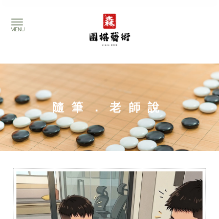
隨筆．老師說