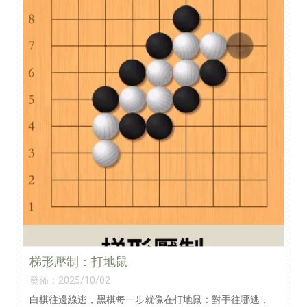
梯形壓制：打地鼠
發佈：2025/10/02
白棋往邊線逃，黑棋每一步就像在打地鼠：對手往哪逃，