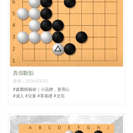
真假斷點
發佈：2026/03/03
#森圍棋藝術｜小品牌，更用心
#成人 #兒童 #零基礎 #北屯