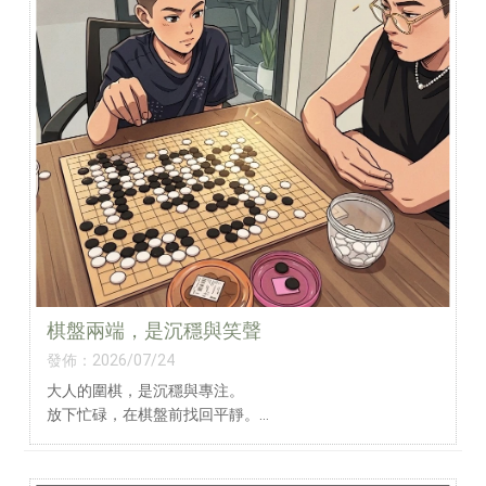
棋盤兩端，是沉穩與笑聲
發佈：2026/07/24
大人的圍棋，是沉穩與專注。
放下忙碌，在棋盤前找回平靜。
孩子的圍棋，是創意與笑聲。