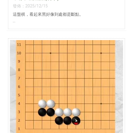
發佈：2025/12/15
這盤棋，看起來黑好像到處都是斷點。
如果只看形狀，很容易直覺：「這樣不補，白棋一斷就慘
了。」
▍A、B
圖上 A、B 兩處，其