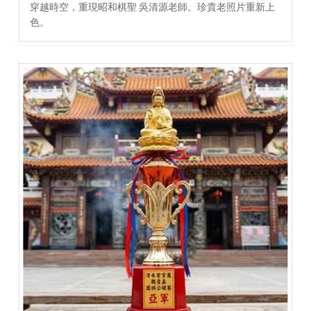
穿越時空，重現昭和棋聖 吳清源老師。珍貴老照片重新上
色。