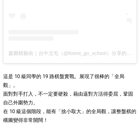
森圍棋藝術｜台中北屯（@forest_go_school）分享的貼文
這是 10 級同學的 19 路棋盤實戰。展現了很棒的「全局
觀」。
面對對手打入，不一定要硬殺，藉由逼對方活得委屈，鞏固
自己外圍勢力。
在 10 級這個階段，能有「捨小取大」的全局觀，讓整盤棋的
構圖變得非常開闊！